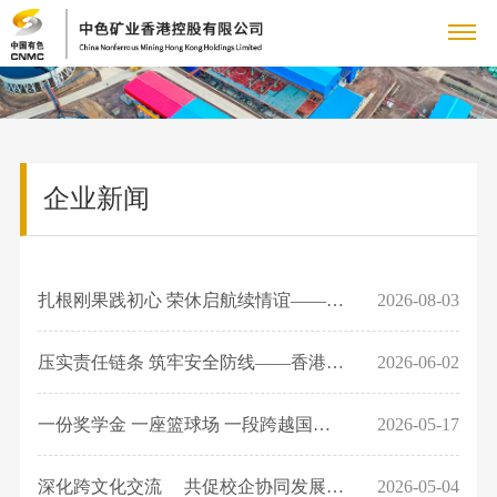
关
公
于
新
司
企
企业新闻
我
闻
产
简
业
介
产
们
中
品
社
新
组
品
闻
社
心
展
会
扎根刚果践初心 荣休启航续情谊—— 中色香港控股华鑫湿法冶炼有限公司举办...
2026-08-03
人
织
展
集
会
架
示
人
示
责
力
联
团
责
压实责任链条 筑牢安全防线——香港控股召开2026年“安全生产月”活动启动会...
2026-06-02
构
力
新
任
资
任
资
系
资
闻
一份奖学金 一座篮球场 一段跨越国界的友谊——香港控股与卢本巴希师范大学...
2026-05-17
质
源
国
源
我
荣
资
深化跨文化交流 共促校企协同发展——卢本巴希师范大学教师到中色香港控股...
2026-05-04