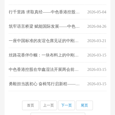
誉
们
要
行千里路 求取真经——中色香港控股董事长朱景和一行赴赞比亚兄弟企业考察...
2026-05-04
闻
筑牢语言桥梁 赋能国际发展——中色香港控股法语培训班在华鑫湿法成功举办...
2026-04-26
一座中国标准的友谊仓廪见证的中刚情--记中色香港控股华鑫湿法冶炼有限公司...
2026-03-21
丝路花香伴巾帼：一块布料上的中刚融合之美——记中色香港控股“三八”国际...
2026-03-15
中色香港控股在华鑫湿法开展两会前安全生产大检查
2026-03-15
勇毅担当践初心 奋楫笃行启新程——中色香港控股以实干实绩奋力谱写2026年...
2026-03-15
首页
上一页
下一页
尾页