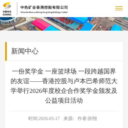
关
公
于
新
司
企
新闻中心
我
闻
产
简
业
介
产
们
中
品
社
新
组
品
一份奖学金 一座篮球场 一段跨越国界
闻
社
心
展
会
人
织
展
的友谊——香港控股与卢本巴希师范大
集
会
架
示
人
学举行2026年度校企合作奖学金颁发及
示
责
力
联
团
责
构
力
公益项目活动
新
任
资
任
资
系
资
闻
质
源
国
源
我
时间:2026-05-17
来源:
作者:孙翔
荣
资