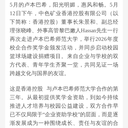
誉
们
5月的卢本巴希，
阳光明媚，惠风和畅
。
5月
要
12日下午，
中色矿业
香港控股
有限公司（以
闻
下简称：香港控股）董事长朱景和、副总经
理张晓峰、外事高管黎巴嫩人
Hassan
先生一行
再次走进
卢本巴希师范大学
，举行
2026年度
校企合作奖学金颁发活动，并同步启动校园
篮球场建设捐赠项目。来自企业与学校的
双
方
代表、青年学生齐聚一堂，共同见证一场
跨越文化与国界的
友谊
。
这是
香港控股
与卢本巴希师范大学合作的第
三年。从最初提供奖学金资助，到如今持续
推进人才培养与校园公益建设，双方合作早
已不仅局限于
“企业资助学校”的层面，而是逐
渐发展成为一种围绕成长、责任与友谊的合