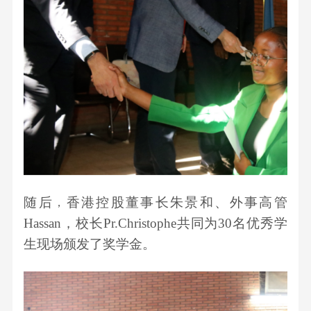
随后
香港控股
董事长
朱景和
、外事高管
，
Hassan
，
校长
Pr.Christophe共同为30名优秀学
生
现场颁发了
奖学金。