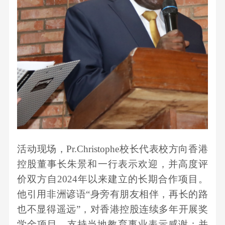
活动现场
，
Pr.Christophe校长代表校方向
香港
控股
董事长朱景和
一行表示欢迎，并高度评
价双方自
2024年以来建立的长期合作
项目
。
他
引用非洲谚语
“身旁有朋友相伴，再长的路
也不显得遥远”，对
香港控股
连续多年开展奖
学金项目、支持当地教育事业表示感谢
；
并